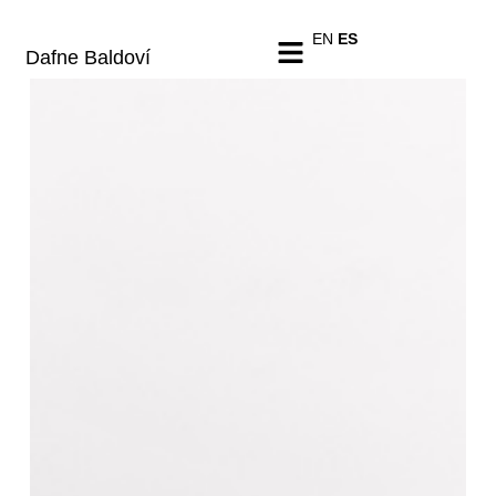
EN
ES
Dafne Baldoví